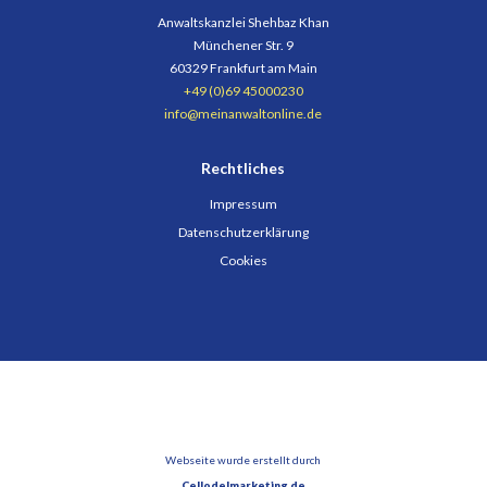
Anwaltskanzlei Shehbaz Khan
Münchener Str. 9
60329 Frankfurt am Main
+49 (0)69 45000230
info@meinanwaltonline.de
Rechtliches
Impressum
Datenschutzerklärung
Cookies
Webseite wurde erstellt durch
Cellodelmarketing.de